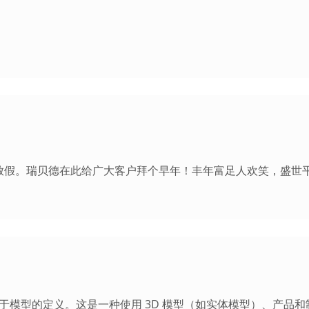
22日放假。瑞贝德在此给广大客户拜个早年！丰年富足人欢笑，盛世
n，直译即基于模型的定义。这是一种使用 3D 模型（如实体模型）、产品和制